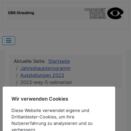
Aktuelle Seite:
Startseite
Jahreshauptprogramm
Ausstellungen 2023
2023-wey-5-salmanian
23.09. - 28.10.2023
Wir verwenden Cookies
EÖ: 22.09.2023, 19 Uhr
Diese Website verwendet eigene und
Weytterturm V
Drittanbieter-Cookies, um Ihre
Nutzererfahrung zu analysieren und zu
Maria Salmanian
verbessern.