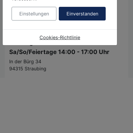
Kunstförderpreisträgerin 2022
Ausstellung beendet
Einstellungen
Einverstanden
Artikel jetzt im Archiv 2023
Cookies-Richtlinie
Öffnungszeiten:
Sa/So/Feiertage 14:00 - 17:00 Uhr
In der Bürg 34
94315 Straubing