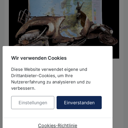
Wir verwenden Cookies
09.08. - 17.08.2026
Diese Website verwendet eigene und
Sommerausstellung
Drittanbieter-Cookies, um Ihre
Nutzererfahrung zu analysieren und zu
der GBK-Straubing
verbessern.
147. Halbjahresausstellung
Malerei-Grafik-Fotografie-Skulptur-Objekt
Einstellungen
Einverstanden
EÖ: Sa. 08.08.2026, 16 Uhr
im Rittersaal des Herzogsschlosses
Cookies-Richtlinie
Schloßplatz 2b, 94315 Straubing